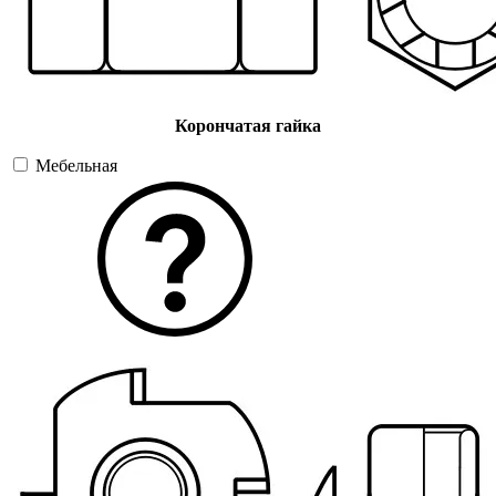
Корончатая гайка
Мебельная