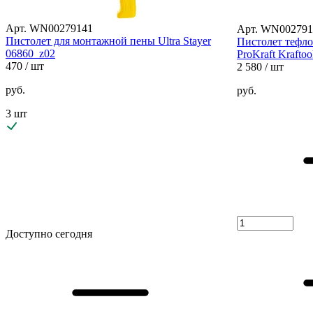
Арт. WN00279141
Арт. WN002791
Пистолет для монтажной пены Ultra Stayer
Пистолет тефл
06860_z02
ProKraft Kraftoo
470
/ шт
2 580
/ шт
руб.
руб.
3 шт
Доступно сегодня