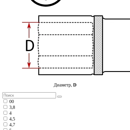
Диаметр,
D
00
3,8
4
4,5
4,7