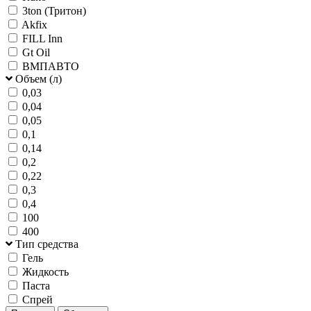
3ton (Тритон)
Akfix
FILL Inn
Gt Oil
ВМПАВТО
Объем (л)
0,03
0,04
0,05
0,1
0,14
0,2
0,22
0,3
0,4
100
400
Тип средства
Гель
Жидкость
Паста
Спрей