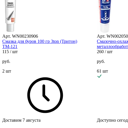
Арт. WN00230906
Арт. WN002050
Cмазка для буров 100 гр 3ton (Тритон)
Смазочно-охла
ТМ-121
металлообработк
115
/ шт
260
/ шт
руб.
руб.
2 шт
61 шт
Доставим 7 августа
Доступно сегод