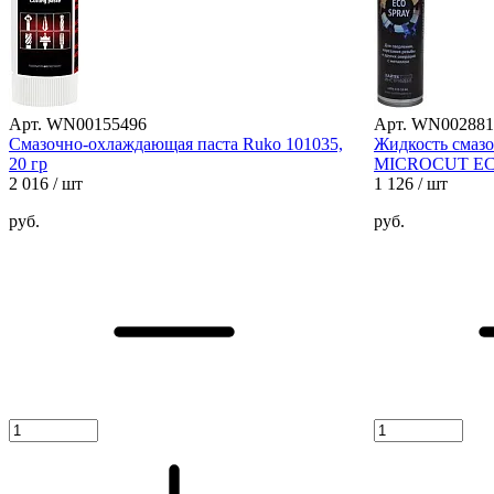
Арт. WN00155496
Арт. WN002881
Cмазочно-охлаждающая паста Ruko 101035,
Жидкость смаз
20 гр
MICROCUT ECO,
2 016
/ шт
1 126
/ шт
руб.
руб.