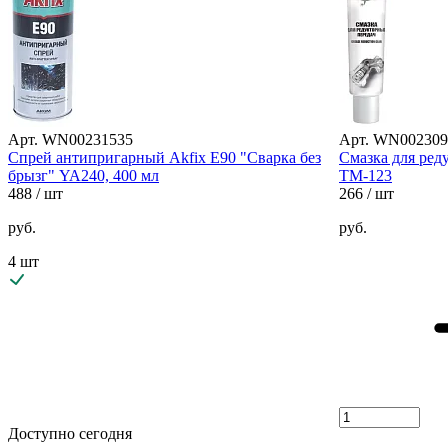
Арт. WN00231535
Арт. WN002309
Спрей антипригарный Akfix E90 "Сварка без
Cмазка для реду
брызг" YA240, 400 мл
ТМ-123
488
/ шт
266
/ шт
руб.
руб.
4 шт
Доступно сегодня