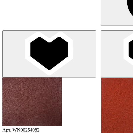
Арт. WN00254082