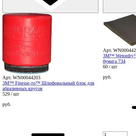
Арт. WN000442
3M™ Wetordry™
бумага 734
60
/ шт
руб.
Арт. WN00044203
3M™ Finesse-то™ Шлифовальный блок для
абразивных кругов
529
/ шт
руб.