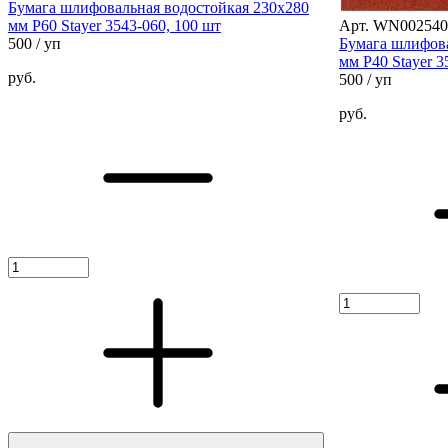
Бумага шлифовальная водостойкая 230х280
мм Р60 Stayer 3543-060, 100 шт
Арт. WN002540
500
/ уп
Бумага шлифова
мм Р40 Stayer 3
руб.
500
/ уп
руб.