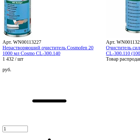
Арт. WN00113227
Арт. WN001132
Нерастворяющий очиститель Cosmofen 20
Очиститель си
1000 мл Cosmo CL-300.140
CL-300.110 (100
1 432
/ шт
Товар распрода
руб.