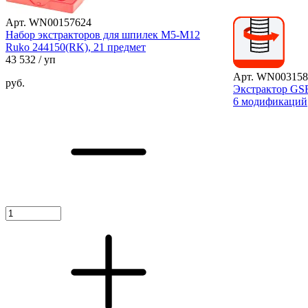
Арт. WN00157624
Набор экстракторов для шпилек М5-М12
Ruko 244150(RK), 21 предмет
43 532
/ уп
Арт. WN003158
руб.
Экстрактор GS
6 модификаций