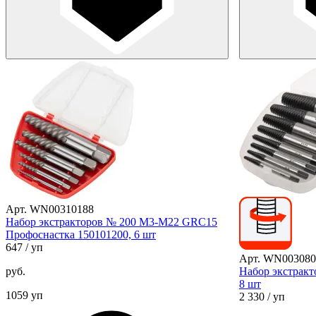
Арт. WN00310188
Набор экстракторов № 200 М3-М22 GRC15
Профоснастка 150101200, 6 шт
647
/ уп
Арт. WN003080
руб.
Набор экстракт
8 шт
1059 уп
2 330
/ уп