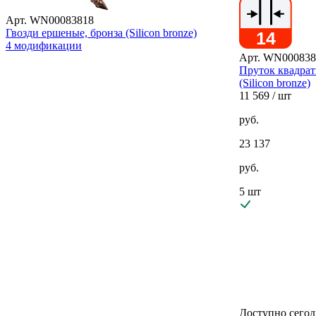
Арт. WN00083818
Гвозди ершеные, бронза (Silicon bronze)
4 модификации
Арт. WN000838
Пруток квадрат
(Silicon bronze)
11 569
/ шт
руб.
23 137
руб.
5 шт
Доступно сегод