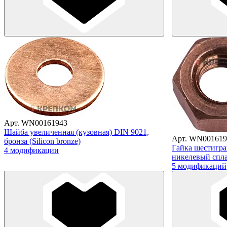
Арт. WN00161943
Шайба увеличенная (кузовная) DIN 9021,
Арт. WN001619
бронза (Silicon bronze)
Гайка шестигра
4 модификации
никелевый спла
5 модификаций