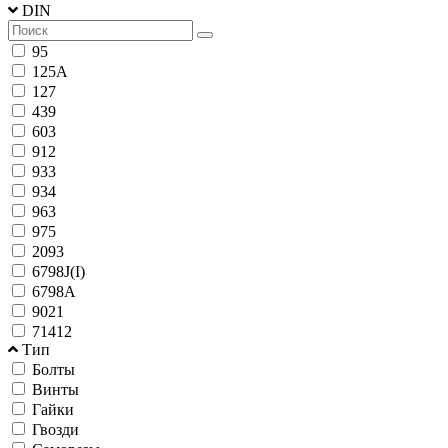
DIN
95
125A
127
439
603
912
933
934
963
975
2093
6798J(I)
6798A
9021
71412
Тип
Болты
Винты
Гайки
Гвозди