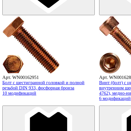
Арт. WN00162951
Арт. WN001628
Болт с шестигранной головкой и полной
Винт (болт) с 
резьбой DIN 933, фосфорная бронза
внутренним ше
10 модификаций
4762), медно-н
6 модификаций