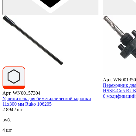
Арт. WN001350
Переходник для
HSSE-Co5 RU
Арт. WN00157304
6 модификаций
Удлинитель для биметаллической коронки
11х300 мм Ruko 106205
2 894
/ шт
руб.
4 шт