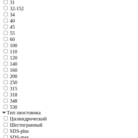
31
32-152
34
40
45
55
60
100
110
120
140
160
200
250
315
318
348
530
Тип хвостовика
Цилиндрический
Шестигранный
SDS-plus
SDS-max