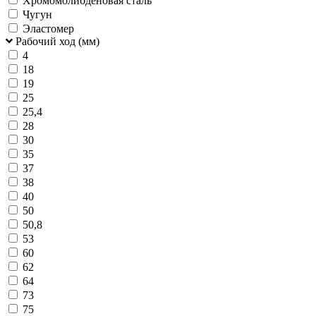
Хромомолибденовая сталь
Чугун
Эластомер
Рабочий ход (мм)
4
18
19
25
25,4
28
30
35
37
38
40
50
50,8
53
60
62
64
73
75