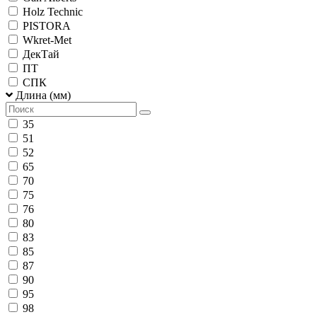
Holz Technic
PISTORA
Wkret-Met
ДекТай
ПТ
СПК
Длина (мм)
35
51
52
65
70
75
76
80
83
85
87
90
95
98