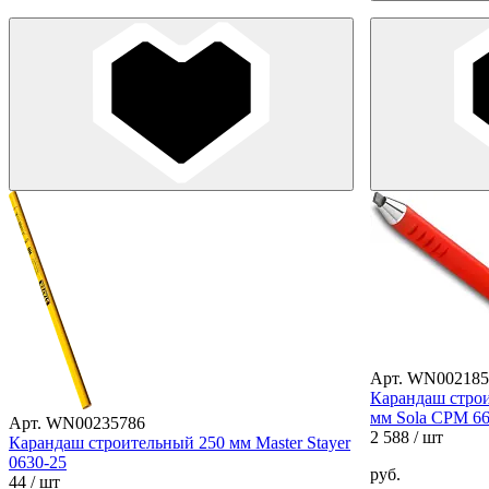
Арт. WN002185
Карандаш стро
мм Sola CPM 6
Арт. WN00235786
2 588
/ шт
Карандаш строительный 250 мм Master Stayer
0630-25
руб.
44
/ шт