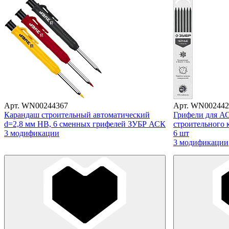
Арт. WN00244367
Арт. WN002442
Карандаш строительный автоматический
Грифели для А
d=2,8 мм HB, 6 сменных грифелей ЗУБР АСК
строительного 
3 модификации
6 шт
3 модификации