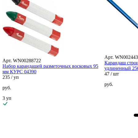
Арт. WN002443
Арт. WN00288722
Карандаш стро
Набор карандашей разметочных восковых 95
удлиненный 25
мм КУРС 04390
47
/ шт
235
/ уп
руб.
руб.
3 уп