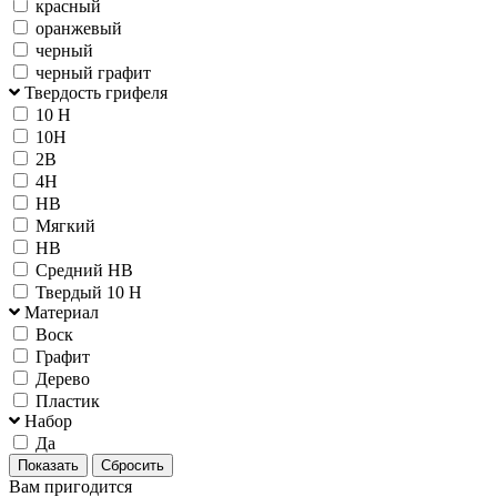
красный
оранжевый
черный
черный графит
Твердость грифеля
10 H
10H
2B
4H
HB
Мягкий
НВ
Средний HB
Твердый 10 H
Материал
Воск
Графит
Дерево
Пластик
Набор
Да
Вам пригодится