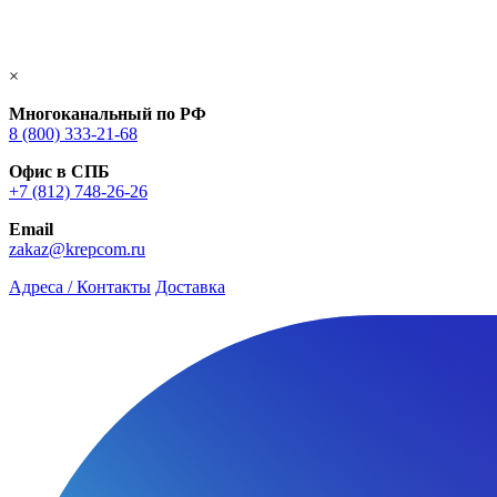
×
Многоканальный по РФ
8 (800) 333‑21-68
Офис в СПБ
+7 (812) 748‑26-26
Email
zakaz@krepcom.ru
Адреса / Контакты
Доставка