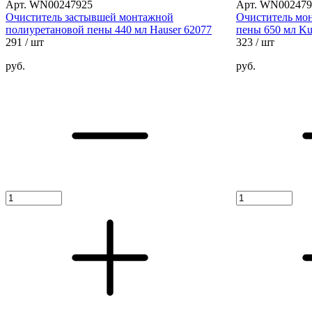
Арт. WN00247925
Арт. WN002479
Очиститель застывшей монтажной
Очиститель мо
полиуретановой пены 440 мл Hauser 62077
пены 650 мл 
291
/ шт
323
/ шт
руб.
руб.