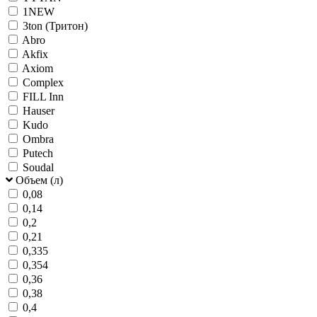
1NEW
3ton (Тритон)
Abro
Akfix
Axiom
Complex
FILL Inn
Hauser
Kudo
Ombra
Putech
Soudal
Объем (л)
0,08
0,14
0,2
0,21
0,335
0,354
0,36
0,38
0,4