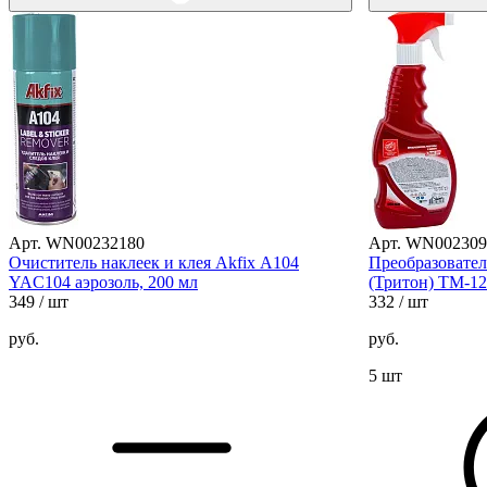
Арт. WN00232180
Арт. WN002309
Очиститель наклеек и клея Akfix А104
Преобразовател
YAC104 аэрозоль, 200 мл
(Тритон) ТМ-12
349
/ шт
332
/ шт
руб.
руб.
5 шт