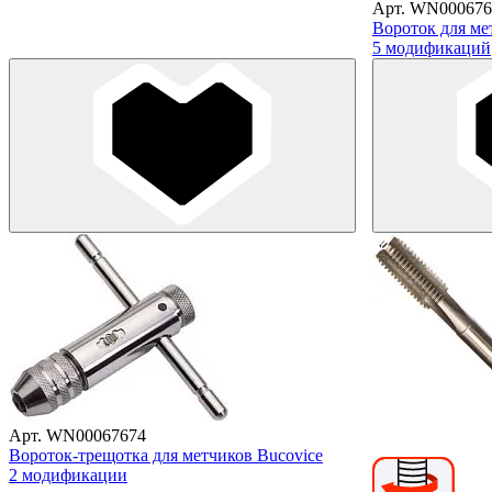
Арт. WN000676
Вороток для ме
5 модификаций
Арт. WN00067674
Вороток-трещотка для метчиков Bucovice
2 модификации