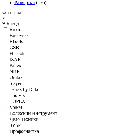
Развертки
(176)
Фильтры
×
Бренд
Ruko
Bucovice
FTools
GSR
H-Tools
IZAR
Kinex
NKP
Ombra
Stayer
Terrax by Ruko
Thorvik
TOPEX
Volkel
Волжский Инструмент
Дело Техники
ЗУБР
Профоснастка