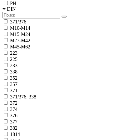
РИ
DIN
371/376
М10-М14
М15-М24
М27-М42
М45-М62
223
225
233
338
352
357
371
371/376, 338
372
374
376
377
382
1814