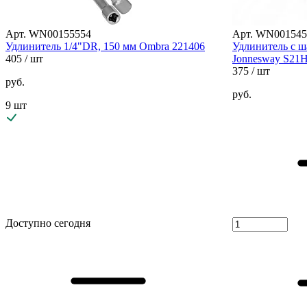
Арт. WN00155554
Арт. WN001545
Удлинитель 1/4"DR, 150 мм Ombra 221406
Удлинитель с ш
405
/ шт
Jonnesway S21
375
/ шт
руб.
руб.
9 шт
Доступно сегодня