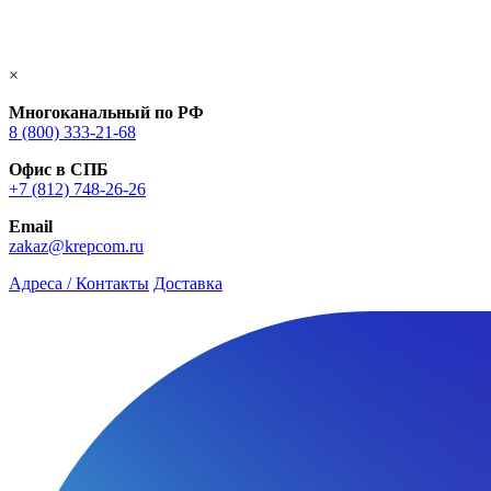
×
Многоканальный по РФ
8 (800) 333‑21-68
Офис в СПБ
+7 (812) 748‑26-26
Email
zakaz@krepcom.ru
Адреса / Контакты
Доставка