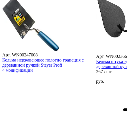
Арт. WN00247008
Арт. WN002366
Кельма нержавеющее полотно трапеция с
Кельма штукату
деревянной ручкой Stayer Profi
деревянной ру
4 модификации
267
/ шт
руб.