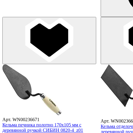
Арт. WN00236671
Арт. WN002366
Кельма печника полотно 170х105 мм с
Кельма отделоч
деревянной ручкой СИБИН 0820-4_z01
деревянной ру