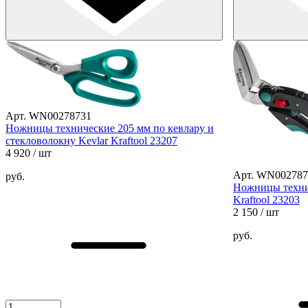
Арт. WN00278731
Ножницы технические 205 мм по кевлару и
стекловолокну Kevlar Kraftool 23207
4 920
/ шт
Арт. WN002787
руб.
Ножницы техни
Kraftool 23203
2 150
/ шт
руб.