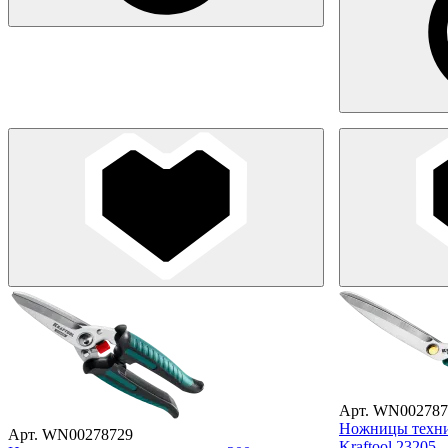
Арт. WN002787
Ножницы технич
Арт. WN00278729
Kraftool 23205