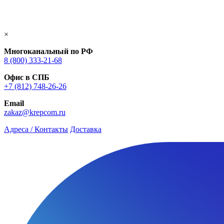
×
Многоканальный по РФ
8 (800) 333‑21-68
Офис в СПБ
+7 (812) 748‑26-26
Email
zakaz@krepcom.ru
Адреса / Контакты
Доставка