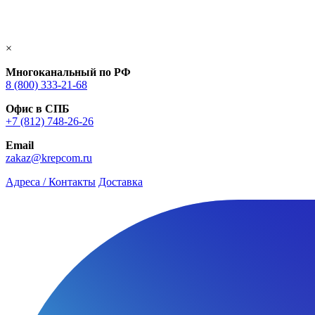
×
Многоканальный по РФ
8 (800) 333‑21-68
Офис в СПБ
+7 (812) 748‑26-26
Email
zakaz@krepcom.ru
Адреса / Контакты
Доставка