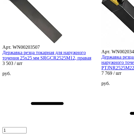
Арт. WN00203507
Арт. WN002034
Державка резца токарная для наружного
Державка резца
точения 25х25 мм SRGCR2525M12, правая
наружного точе
3 503
/ шт
PTJNR2525M22,
7 769
/ шт
руб.
руб.