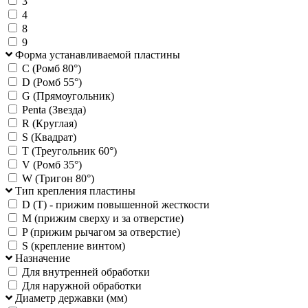
3
4
8
9
Форма устанавливаемой пластины
C (Ромб 80°)
D (Ромб 55°)
G (Прямоугольник)
Penta (Звезда)
R (Круглая)
S (Квадрат)
T (Треугольник 60°)
V (Ромб 35°)
W (Тригон 80°)
Тип крепления пластины
D (T) - прижим повышенной жесткости
M (прижим сверху и за отверстие)
P (прижим рычагом за отверстие)
S (крепление винтом)
Назначение
Для внутренней обработки
Для наружной обработки
Диаметр державки (мм)