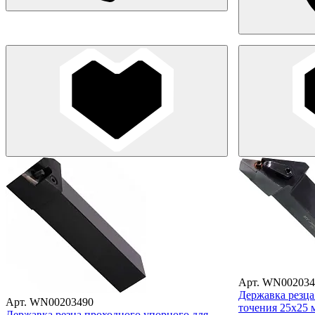
Арт. WN002034
Державка резца
Арт. WN00203490
точения 25х25
Державка резца проходного упорного для