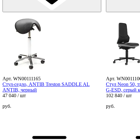
Арт. WN00111165
Арт. WN001110
Стул-седло, ANTIB Treston SADDLE AL
Стул Neon 50, т
ANTIB, черный
G-ESD, серый 
47 040
/ шт
102 840
/ шт
руб.
руб.