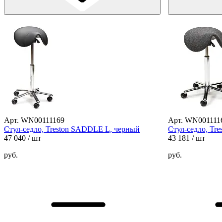
Арт. WN00111169
Арт. WN001111
Стул-седло, Treston SADDLE L, черный
Стул-седло, Tr
47 040
/ шт
43 181
/ шт
руб.
руб.