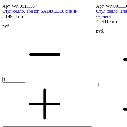
Арт. WN00111167
Арт. WN001111
Стул-седло, Treston SADDLE B, синий
Стул-седло, Tr
38 498
/ шт
черный
45 441
/ шт
руб.
руб.