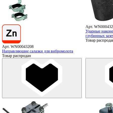
Арт. WN000432
Ударные наконе
глубинных заз
Товар распрода
Арт. WN00043208
Направляющие салазки для вибромолота
Товар распродан