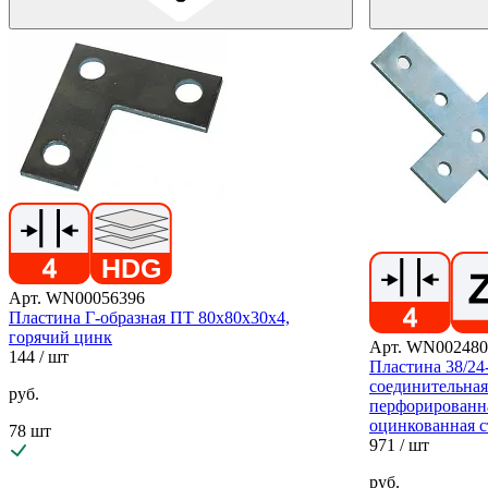
Арт. WN00056396
Пластина Г-образная ПТ 80х80х30х4,
горячий цинк
Арт. WN002480
144
/ шт
Пластина 38/24-
соединительная
руб.
перфорирован
оцинкованная с
78 шт
971
/ шт
руб.