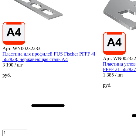
Арт. WN00232233
Пластина для профилей FUS Fischer PFFF 4I
Арт. WN002322
562828, нержавеющая сталь А4
Пластина углов
3 190
/ шт
PFFF 2L 562827
1 385
/ шт
руб.
руб.