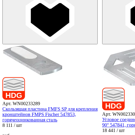
Арт. WN00233289
Скользящая пластина FMFS SP для крепления
Арт. WN002330
кронштейнов FMPS Fischer 547853,
Угловое соедин
горячеоцинкованная сталь
90° 547841, го
8 111
/ шт
18 441
/ шт