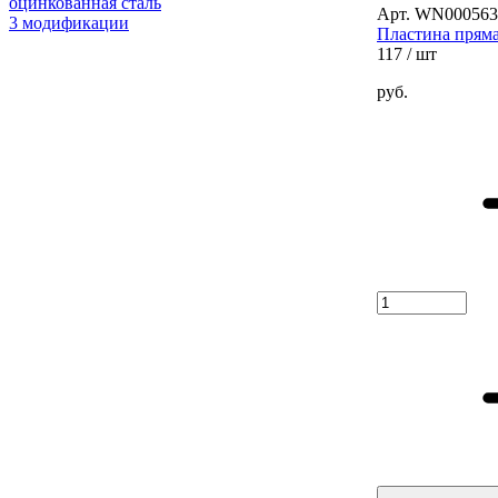
оцинкованная сталь
Арт. WN000563
3 модификации
Пластина пряма
117
/ шт
руб.