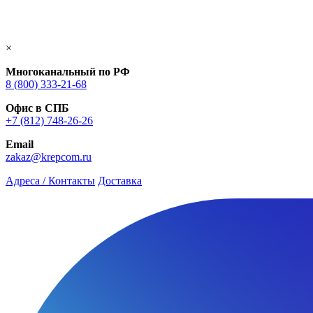
×
Многоканальный по РФ
8 (800) 333‑21-68
Офис в СПБ
+7 (812) 748‑26-26
Email
zakaz@krepcom.ru
Адреса / Контакты
Доставка