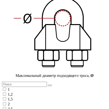
Максимальный диаметр подходящего троса,
Ø
1
1,2
1,5
2
2,5