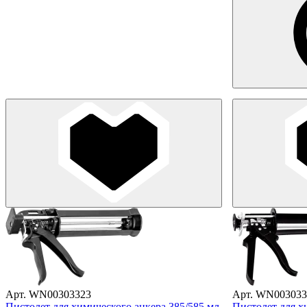
Арт. WN00303323
Арт. WN003033
Пистолет для химического анкера 385/585 мл
Пистолет для х