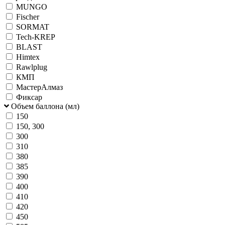
MUNGO
Fischer
SORMAT
Tech-KREP
BLAST
Himtex
Rawlplug
КМП
МастерАлмаз
Фиксар
Объем баллона (мл)
150
150, 300
300
310
380
385
390
400
410
420
450