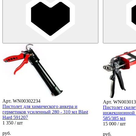
Арт. WN00302234
Арт. WN003013
Пистолет для химического анкера и
Пистолет скел
герметиков усиленный 280 - 310 мл Blast
инжекционной 
Hard 591207
585/385 мл
1 350
/ шт
15 000
/ шт
руб.
руб.