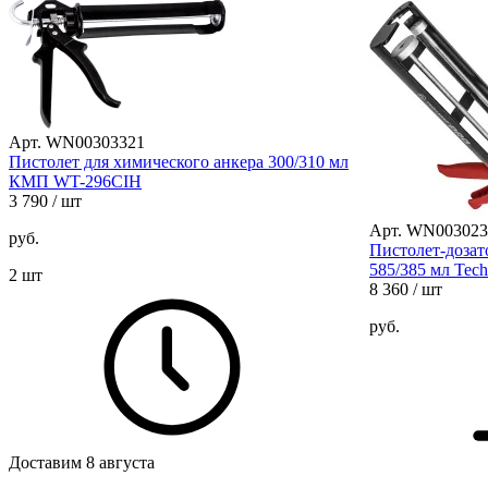
Арт. WN00303321
Пистолет для химического анкера 300/310 мл
КМП WT-296CIH
3 790
/ шт
Арт. WN003023
руб.
Пистолет-дозат
585/385 мл Te
2 шт
8 360
/ шт
руб.
Доставим 8 августа