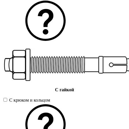
С гайкой
С крюком и кольцом