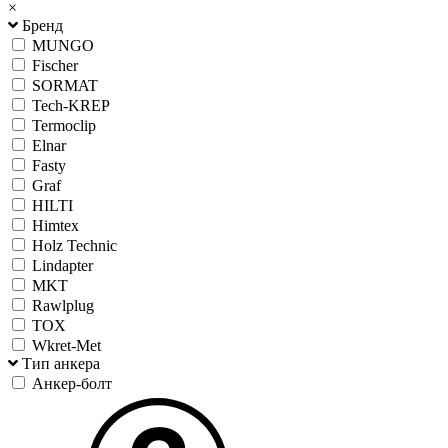
×
Бренд
MUNGO
Fischer
SORMAT
Tech-KREP
Termoclip
Elnar
Fasty
Graf
HILTI
Himtex
Holz Technic
Lindapter
MKT
Rawlplug
TOX
Wkret-Met
Тип анкера
Анкер-болт