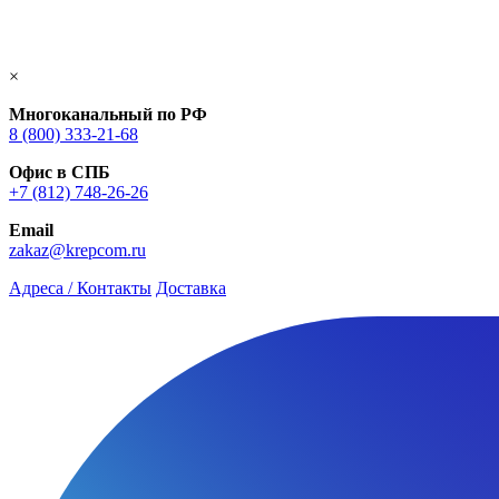
×
Многоканальный по РФ
8 (800) 333‑21-68
Офис в СПБ
+7 (812) 748‑26-26
Email
zakaz@krepcom.ru
Адреса / Контакты
Доставка