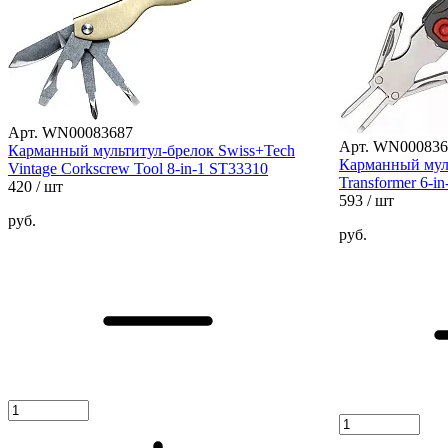
Арт. WN00083687
Арт. WN000836
Карманный мультитул-брелок Swiss+Tech
Карманный муль
Vintage Corkscrew Tool 8-in-1 ST33310
Transformer 6-i
420
/ шт
593
/ шт
руб.
руб.