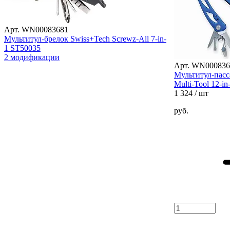
Арт. WN00083681
Мультитул-брелок Swiss+Tech Screwz-All 7-in-
1 ST50035
2 модификации
Арт. WN000836
Мультитул-пасс
Multi-Tool 12-i
1 324
/ шт
руб.