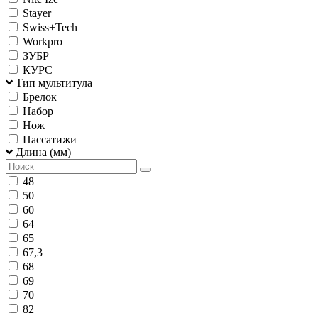
Stayer
Swiss+Tech
Workpro
ЗУБР
КУРС
Тип мультитула
Брелок
Набор
Нож
Пассатижи
Длина (мм)
48
50
60
64
65
67,3
68
69
70
82