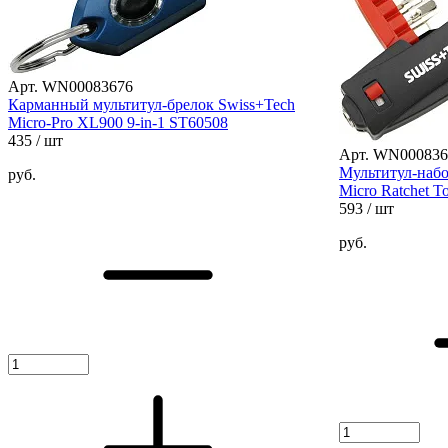
Арт. WN00083676
Карманный мультитул-брелок Swiss+Tech
Micro-Pro XL900 9-in-1 ST60508
435
/ шт
Арт. WN000836
Мультитул-набо
руб.
Micro Ratchet T
593
/ шт
руб.