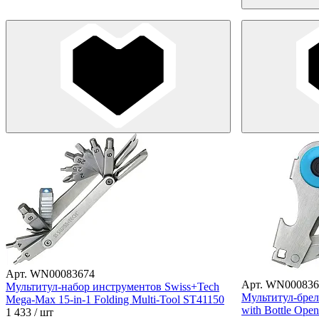
Арт. WN00083674
Арт. WN000836
Мультитул-набор инструментов Swiss+Tech
Мультитул-брел
Mega-Max 15-in-1 Folding Multi-Tool ST41150
with Bottle Ope
1 433
/ шт