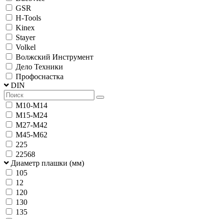
GSR
H-Tools
Kinex
Stayer
Volkel
Волжский Инструмент
Дело Техники
Профоснастка
DIN
М10-М14
М15-М24
М27-М42
М45-М62
225
22568
Диаметр плашки (мм)
105
12
120
130
135