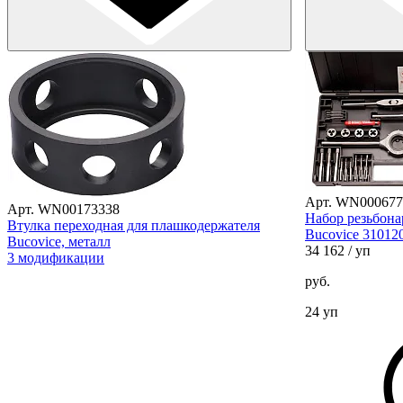
Арт. WN000677
Арт. WN00173338
Набор резьбон
Втулка переходная для плашкодержателя
Bucovice 310120
Bucovice, металл
34 162
/ уп
3 модификации
руб.
24 уп