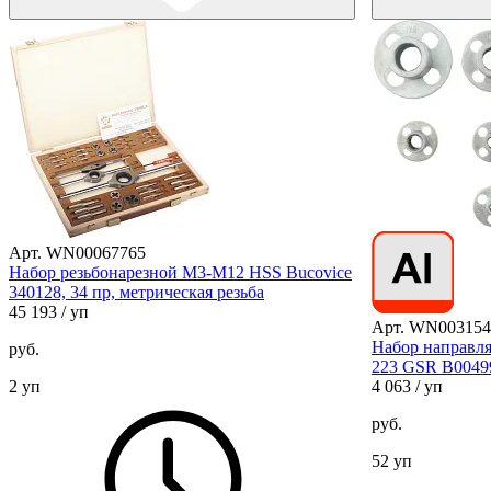
Арт. WN00067765
Набор резьбонарезной М3-М12 HSS Bucovice
340128, 34 пр, метрическая резьба
45 193
/ уп
Арт. WN003154
Набор направл
руб.
223 GSR B0049
2 уп
4 063
/ уп
руб.
52 уп