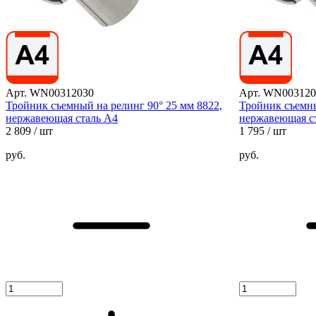
Арт. WN00312030
Арт. WN003120
Тройник съемный на релинг 90° 25 мм 8822,
Тройник съемны
нержавеющая сталь А4
нержавеющая с
2 809
/ шт
1 795
/ шт
руб.
руб.