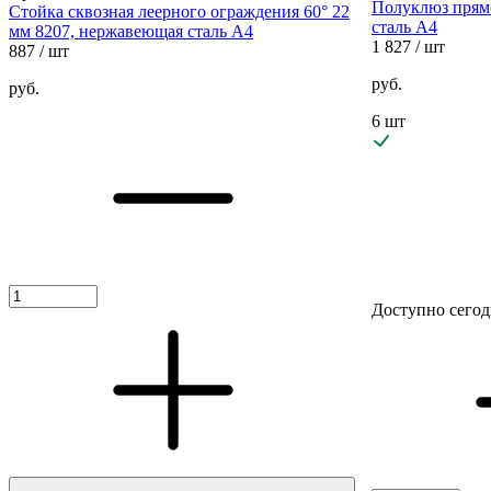
Полуклюз прям
Стойка сквозная леерного ограждения 60° 22
сталь A4
мм 8207, нержавеющая сталь А4
1 827
/ шт
887
/ шт
руб.
руб.
6 шт
Доступно сегод