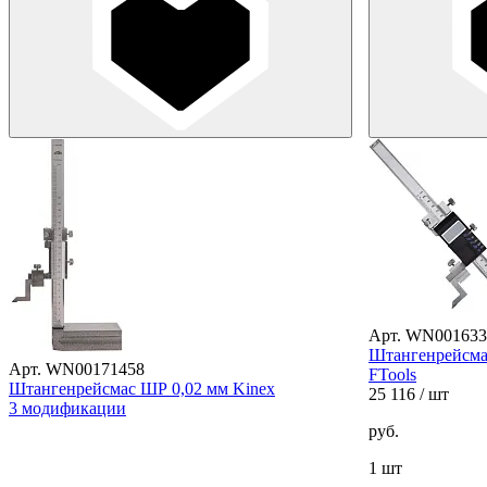
Арт. WN001633
Штангенрейсма
Арт. WN00171458
FTools
Штангенрейсмас ШР 0,02 мм Kinex
25 116
/ шт
3 модификации
руб.
1 шт