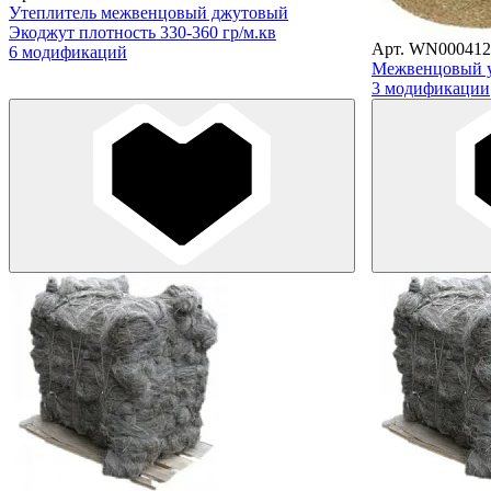
Утеплитель межвенцовый джутовый
Экоджут плотность 330-360 гр/м.кв
Арт. WN000412
6 модификаций
Межвенцовый у
3 модификации