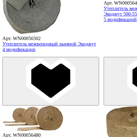
Арт. WN000564
Утеплитель ме
Экоджут 500-55
5 модификаций
Арт. WN00056502
Утеплитель межвенцовый льняной Экоджут
4 модификации
Арт. WN00056480