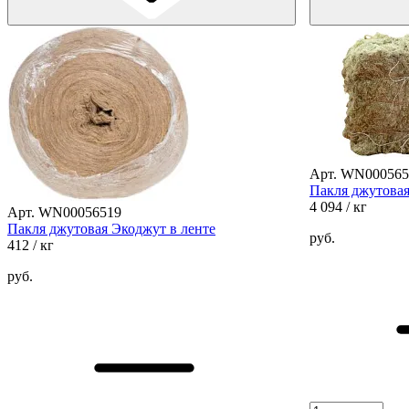
Арт. WN000565
Пакля джутовая
4 094
/ кг
Арт. WN00056519
Пакля джутовая Экоджут в ленте
руб.
412
/ кг
руб.