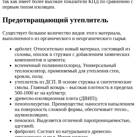
так как имеет более высокие показатели КПД по сравнению с
первым типом изоляции.
Предотвращающий утеплитель
Существует большое количество видов этого материала,
выполненного из органического и неорганического сырья:
арболит. Относительно новый материал, состоящий из
соломы, опилок и стружки с добавлением химических
компонентов и цемента;
вспененный поливинилхлорид. Универсальный
теплоизолятор, применяемый для утепления стен,
кровли, пола;
утеплитель из ДСП. В основе стружка и синтетические
смолы. Главный козырь – высокая плотность в пределах
500-1000 кг на куб/метр;
древесно-изоляционная плита (ДВИП);
пенополиуретан. Преимущества: наносится напылением
на поверхность сложной формы, обеспечивает тепло-,
шумоизоляцию;
пеноизол. Выделяется отличной паропроницаемостью,
адгезией;
фибролит. Состоит из натурального древесно-
стружечного сырья. Имеет низкую