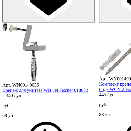
Арт. WN001490
Комплект крепе
Арт. WN00149036
биде WCN 2 Fis
Крепёж для унитаза WB 5N Fischer 018652
445
/ уп
2 340
/ уп
руб.
руб.
88 уп
68 уп