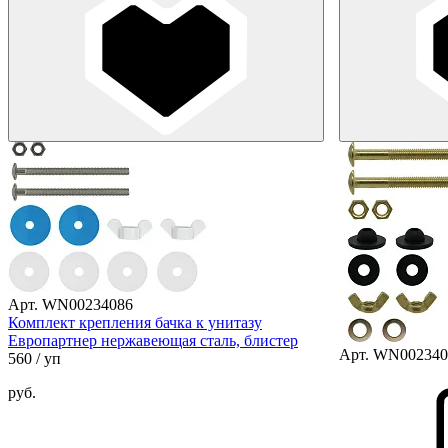
Арт. WN00234086
Комплект крепления бачка к унитазу
Европартнер нержавеющая сталь, блистер
Арт. WN002340
560
/ уп
руб.