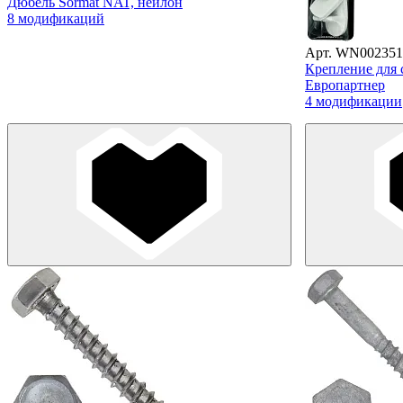
Дюбель Sormat NAT, нейлон
8 модификаций
Арт. WN002351
Крепление для 
Европартнер
4 модификации