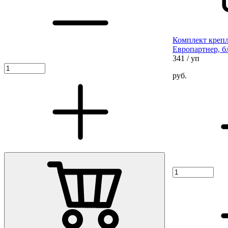
Комплект крепл
Европартнер, б
341
/ уп
руб.