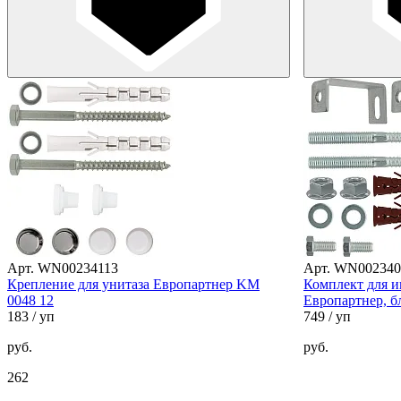
Арт. WN00234113
Арт. WN002340
Крепление для унитаза Европартнер KM
Комплект для и
0048 12
Европартнер, б
183
/ уп
749
/ уп
руб.
руб.
262