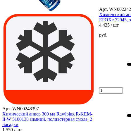
Арт. WN002242
Химический ан
EPOXe 72945, э
4 435
/ шт
руб.
Арт. WN00248397
Химический анкер 300 мл Rawlplug R-KEM-
II-W 5100138 зимний, полиэстерная смола, 2
насадки
1 550
/ шт