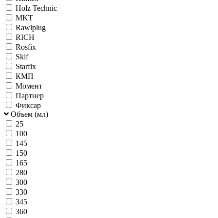
Holz Technic
MKT
Rawlplug
RICH
Rosfix
Skif
Starfix
КМП
Момент
Партнер
Фиксар
Объем (мл)
25
100
145
150
165
280
300
330
345
360