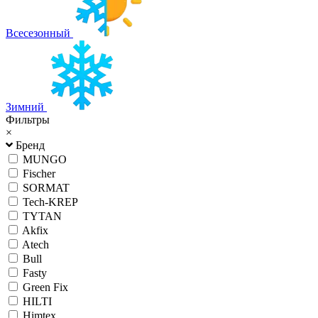
Всесезонный
Зимний
Фильтры
×
Бренд
MUNGO
Fischer
SORMAT
Tech-KREP
TYTAN
Akfix
Atech
Bull
Fasty
Green Fix
HILTI
Himtex