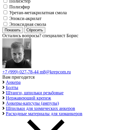
Полиэстер
Полиэфир
Уретан-метакрилатная смола
Эпокси-акрилат
Эпоксидная смола
Остались вопросы?
специалист Борис
+7 (999) 027-78-44
m8@krepcom.ru
Вам пригодится
Анкера
Болты
Штанги, шпильки резьбовые
Нержавеющий крепеж
Анкеры-капсулы (ампулы)
Шпильки для химических анкеров
Расходные материалы для химанкеров