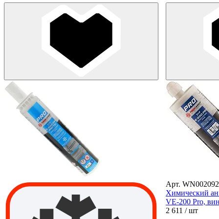
Арт. WN002092
Химический ан
VE-200 Pro, вин
2 611
/ шт