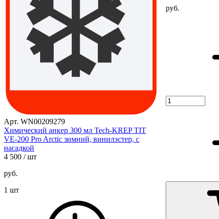
руб.
Арт. WN00209279
Химический анкер 300 мл Tech-KREP TIT
VE-200 Pro Arctic зимний, винилэстер, с
насадкой
4 500
/ шт
руб.
1 шт