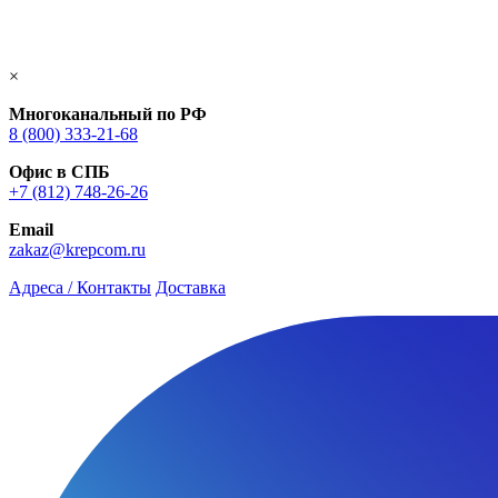
×
Многоканальный по РФ
8 (800) 333‑21-68
Офис в СПБ
+7 (812) 748‑26-26
Email
zakaz@krepcom.ru
Адреса / Контакты
Доставка