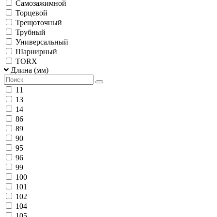
Самозажимной
Торцевой
Трещоточный
Трубный
Универсальный
Шарнирный
TORX
Длина (мм)
11
13
14
86
89
90
95
96
99
100
101
102
104
105