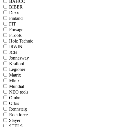
BAHCO
BIBER
Dexx
Finland
FIT
Forsage
FTools
Holz Technic
IRWIN
JCB
Jonnesway
Kraftool
Legioner
Matrix
Mirax
Mundial
NEO tools
Ombra
Orbis
Rennsteig
Rockforce
Stayer
STELS