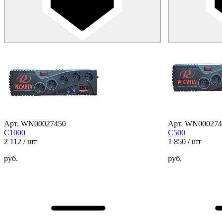
Арт. WN00027450
Арт. WN000274
С1000
С500
2 112
/ шт
1 850
/ шт
руб.
руб.