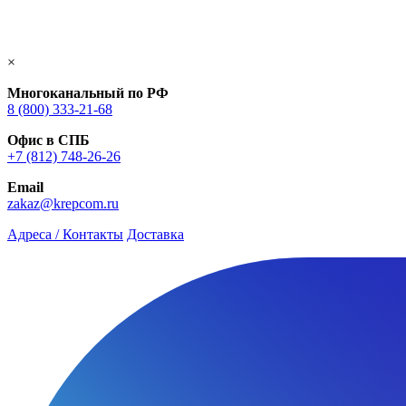
×
Многоканальный по РФ
8 (800) 333‑21-68
Офис в СПБ
+7 (812) 748‑26-26
Email
zakaz@krepcom.ru
Адреса / Контакты
Доставка