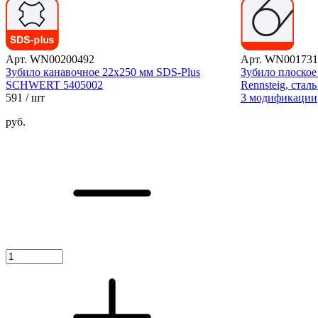
Арт. WN00200492
Арт. WN001731
Зубило канавочное 22х250 мм SDS-Plus
Зубило плоское
SCHWERT 5405002
Rennsteig, стал
591
/ шт
3 модификации
руб.