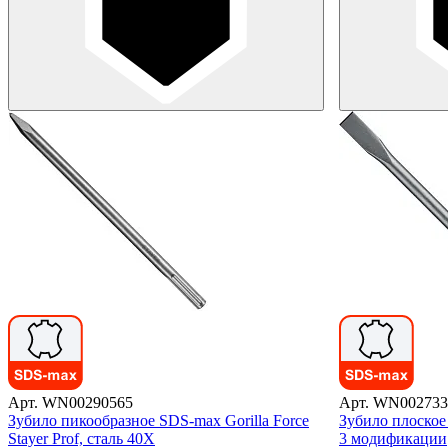
Арт. WN00290565
Арт. WN002733
Зубило пикообразное SDS-max Gorilla Force
Зубило плоско
Stayer Prof, сталь 40Х
3 модификации