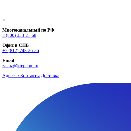
×
Многоканальный по РФ
8 (800) 333‑21-68
Офис в СПБ
+7 (812) 748‑26-26
Email
zakaz@krepcom.ru
Адреса / Контакты
Доставка