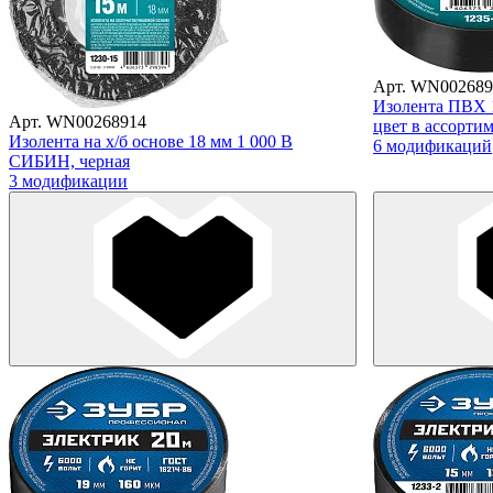
Арт. WN002689
Изолента ПВХ 1
Арт. WN00268914
цвет в ассорти
Изолента на х/б основе 18 мм 1 000 В
6 модификаций
СИБИН, черная
3 модификации