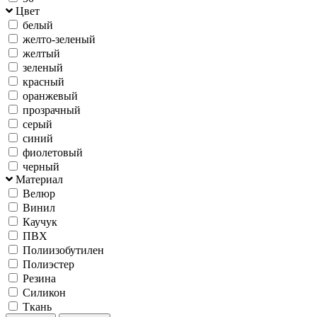
Цвет
белый
желто-зеленый
желтый
зеленый
красный
оранжевый
прозрачный
серый
синий
фиолетовый
черный
Материал
Велюр
Винил
Каучук
ПВХ
Полиизобутилен
Полиэстер
Резина
Силикон
Ткань