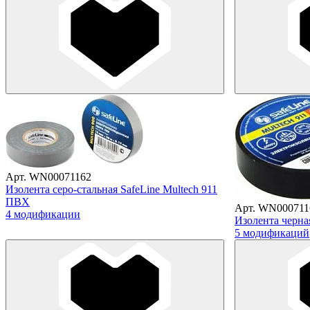
Арт. WN00071162
Изолента серо-стальная SafeLine Multech 911
ПВХ
Арт. WN000711
4 модификации
Изолента черна
5 модификаций