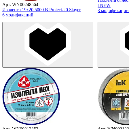
Изолента огнес
Арт. WN00248564
1NEW
Изолента 19х20 5000 В Protect-20 Stayer
3 модификации
6 модификаций
Арт. WN00212352
Арт. WN002123