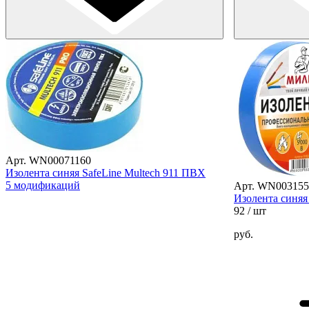
Арт. WN00071160
Изолента синяя SafeLine Multech 911 ПВХ
5 модификаций
Арт. WN003155
Изолента синя
92
/ шт
руб.