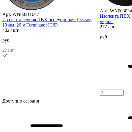
Арт. WN003034
Арт. WN00311647
Изолента ПВХ 1
Изолента черная ПВХ огнеупорная 0,18 мм,
черная
19 мм, 20 м Terminator IC6P
277
/ шт
402
/ шт
руб.
руб.
27 шт
Доступно сегодня