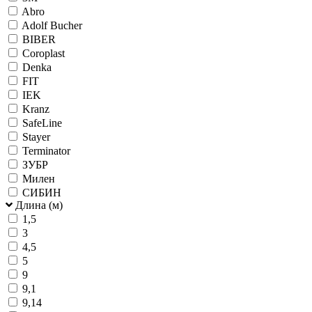
Abro
Adolf Bucher
BIBER
Coroplast
Denka
FIT
IEK
Kranz
SafeLine
Stayer
Terminator
ЗУБР
Милен
СИБИН
Длина (м)
1,5
3
4,5
5
9
9,1
9,14