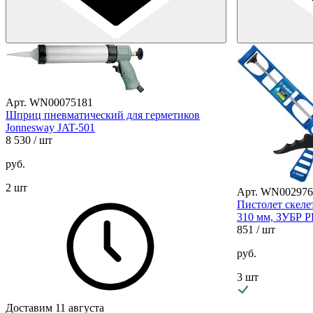
Арт. WN00075181
Шприц пневматический для герметиков
Jonnesway JAT-501
8 530
/ шт
руб.
2 шт
Арт. WN002976
Пистолет скел
310 мм, ЗУБР 
851
/ шт
руб.
3 шт
Доставим 11 августа