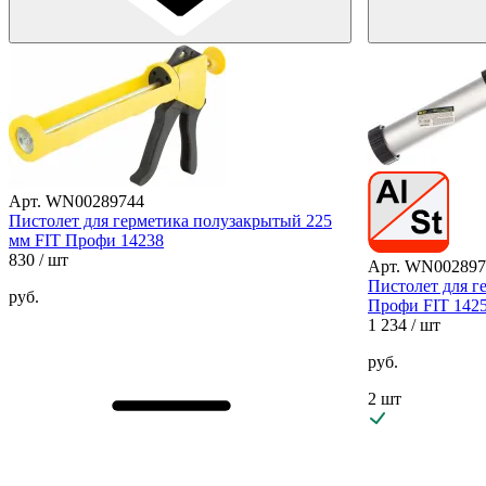
Арт. WN00289744
Пистолет для герметика полузакрытый 225
мм FIT Профи 14238
830
/ шт
Арт. WN002897
Пистолет для г
руб.
Профи FIT 142
1 234
/ шт
руб.
2 шт