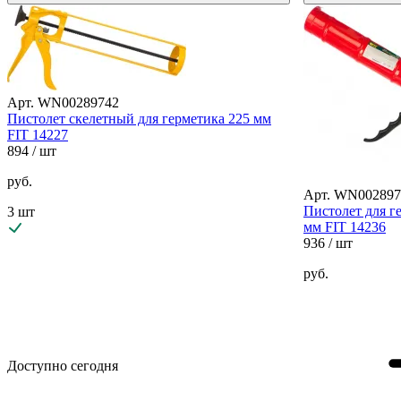
Арт. WN00289742
Пистолет скелетный для герметика 225 мм
FIT 14227
894
/ шт
руб.
Арт. WN002897
Пистолет для г
3 шт
мм FIT 14236
936
/ шт
руб.
Доступно сегодня