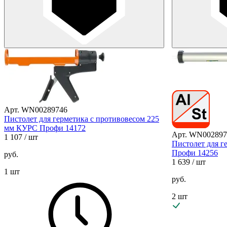
Арт. WN00289746
Пистолет для герметика с противовесом 225
мм КУРС Профи 14172
Арт. WN002897
1 107
/ шт
Пистолет для г
Профи 14256
руб.
1 639
/ шт
1 шт
руб.
2 шт