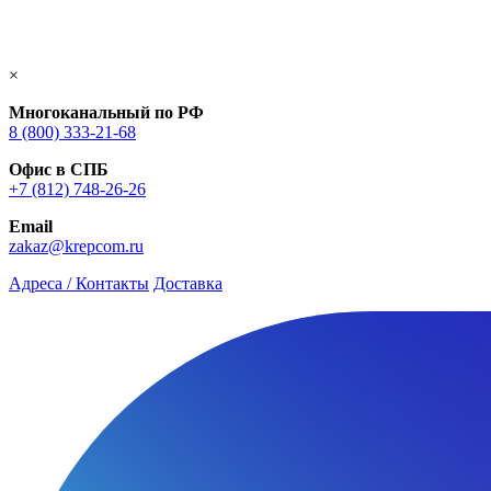
×
Многоканальный по РФ
8 (800) 333‑21-68
Офис в СПБ
+7 (812) 748‑26-26
Email
zakaz@krepcom.ru
Адреса / Контакты
Доставка