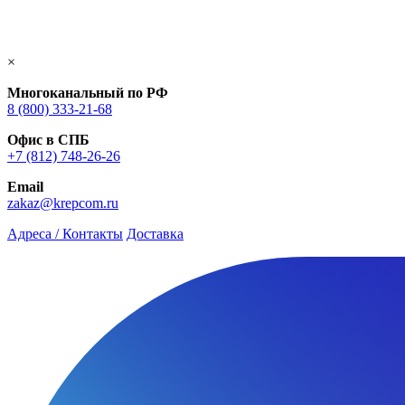
×
Многоканальный по РФ
8 (800) 333‑21-68
Офис в СПБ
+7 (812) 748‑26-26
Email
zakaz@krepcom.ru
Адреса / Контакты
Доставка