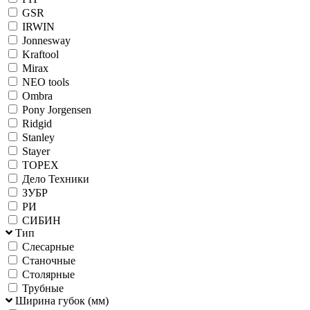
GSR
IRWIN
Jonnesway
Kraftool
Mirax
NEO tools
Ombra
Pony Jorgensen
Ridgid
Stanley
Stayer
TOPEX
Дело Техники
ЗУБР
РИ
СИБИН
Тип
Слесарные
Станочные
Столярные
Трубные
Ширина губок (мм)