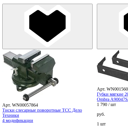
Арт. WN001560
Губки мягкие 2
Ombra A90047S
1 790
/ шт
Арт. WN00057864
Тиски слесарные поворотные ТСС Дело
руб.
Техники
4 модификации
1 шт